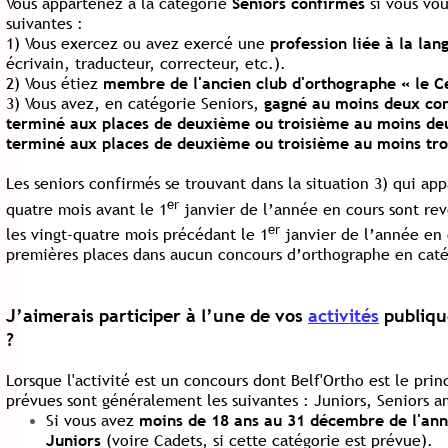
Vous appartenez à la catégorie
Seniors confirmés
si vous vou
suivantes :
1) Vous exercez ou avez exercé une
profession
liée à la lan
écrivain, traducteur, correcteur, etc.).
2) Vous étiez
membre de l'ancien club d'orthographe « le Ce
3) Vous
avez, en catégorie Seniors,
gagné au moins deux co
terminé aux places de deuxième ou troisième au moins deu
terminé aux places de deuxième ou troisième au moins tro
Les seniors confirmés se trouvant dans la situation 3) qui ap
er
quatre mois avant le 1
janvier de l’année en cours sont rev
er
les vingt-quatre mois précédant le 1
janvier de l’année en c
premières places dans aucun concours d’orthographe en caté
J’aimerais participer à l’une de vos
activités
publique
?
Lorsque l'activité est un concours dont Belf'Ortho est le princ
prévues sont généralement les suivantes : Juniors, Seniors a
Si vous avez
moins de 18 ans au 31 décembre de l'ann
Juniors
(voire Cadets, si cette catégorie est prévue).